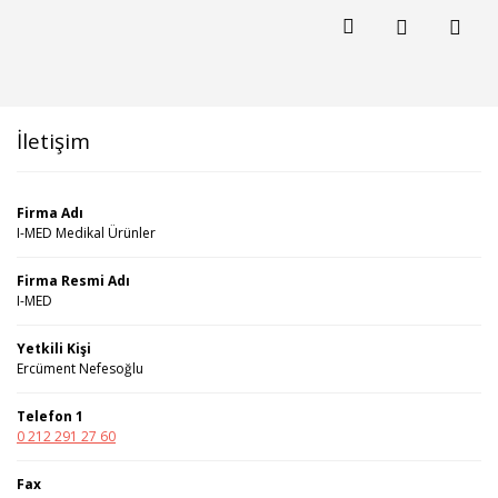
İletişim
Firma Adı
I-MED Medikal Ürünler
Firma Resmi Adı
I-MED
Yetkili Kişi
Ercüment Nefesoğlu
Telefon 1
0 212 291 27 60
Fax