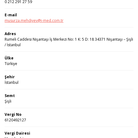
0 212 291 27 59
E-mail
musurza.mehdiyev@i-med.com.tr
Adres
Rumeli Caddesi Nişantaşı İş Merkezi No: 1 K: 5 D: 18 34371 Nişantaşı – Şişli
/ İstanbul
Ülke
Türkiye
Şehir
İstanbul
Semt
Şişli
Vergi No
6120492127
Vergi Dairesi